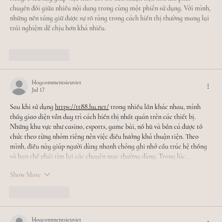
chuyển đổi giữa nhiều nội dung trong cùng một phiên sử dụng. Với mình, 
những nền tảng giữ được sự rõ ràng trong cách hiển thị thường mang lại 
trải nghiệm dễ chịu hơn khá nhiều.
Like
Reply
blogcommentsieuviet
Jul 17
Sau khi sử dụng 
https://tt88.hu.net/
 trong nhiều lần khác nhau, mình 
thấy giao diện vẫn duy trì cách hiển thị nhất quán trên các thiết bị. 
Những khu vực như casino, esports, game bài, nổ hũ và bắn cá được tổ 
chức theo từng nhóm riêng nên việc điều hướng khá thuận tiện. Theo 
mình, điều này giúp người dùng nhanh chóng ghi nhớ cấu trúc hệ thống 
và hạn chế phải tìm lại các chuyên mục thường dùng. Trong lúc…
Show More
Like
Reply
blogcommentsieuviet