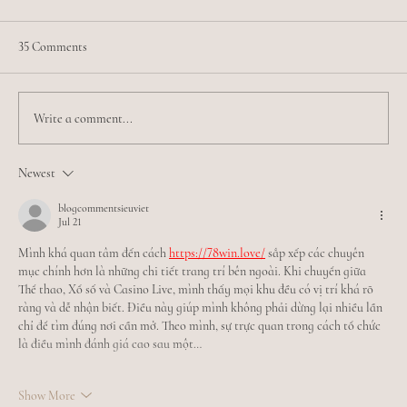
35 Comments
Write a comment...
Meet Jamilia - Esthetician Extraordinaire
Newest
blogcommentsieuviet
Jul 21
Mình khá quan tâm đến cách 
https://78win.love/
 sắp xếp các chuyên 
mục chính hơn là những chi tiết trang trí bên ngoài. Khi chuyển giữa 
Thể thao, Xổ số và Casino Live, mình thấy mọi khu đều có vị trí khá rõ 
ràng và dễ nhận biết. Điều này giúp mình không phải dừng lại nhiều lần 
chỉ để tìm đúng nơi cần mở. Theo mình, sự trực quan trong cách tổ chức 
là điều mình đánh giá cao sau một…
Show More