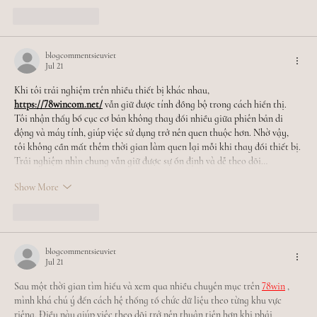
Like
Reply
blogcommentsieuviet
Jul 21
Khi tôi trải nghiệm trên nhiều thiết bị khác nhau, 
https://78wincom.net/
 vẫn giữ được tính đồng bộ trong cách hiển thị. 
Tôi nhận thấy bố cục cơ bản không thay đổi nhiều giữa phiên bản di 
động và máy tính, giúp việc sử dụng trở nên quen thuộc hơn. Nhờ vậy, 
tôi không cần mất thêm thời gian làm quen lại mỗi khi thay đổi thiết bị. 
Trải nghiệm nhìn chung vẫn giữ được sự ổn định và dễ theo dõi…
Show More
Like
Reply
blogcommentsieuviet
Jul 21
Sau một thời gian tìm hiểu và xem qua nhiều chuyên mục trên 
78win
 , 
mình khá chú ý đến cách hệ thống tổ chức dữ liệu theo từng khu vực 
riêng. Điều này giúp việc theo dõi trở nên thuận tiện hơn khi phải 