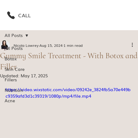
CALL
All Posts
Nicola Lowrey
Aug 15, 2024
1 min read
All Posts
Gummy Smile Treatment - With Botox and
Botox
Filler
Skin Care
Updated:
May 17, 2025
Fillers
https://video.wixstatic.com/video/09242e_3824fb5a70e449b
Nutrition
c9359afd3d1c39319/1080p/mp4/file.mp4
Acne