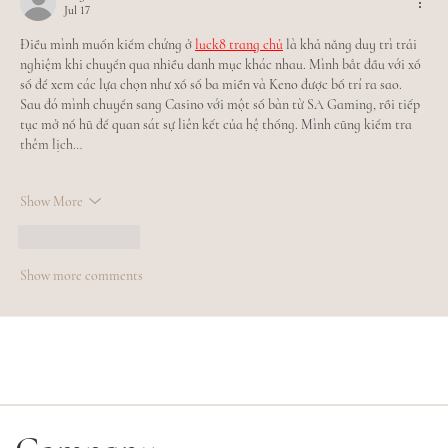
Jul 17
Điều mình muốn kiểm chứng ở 
luck8 trang chủ
 là khả năng duy trì trải 
nghiệm khi chuyển qua nhiều danh mục khác nhau. Mình bắt đầu với xổ 
số để xem các lựa chọn như xổ số ba miền và Keno được bố trí ra sao. 
Sau đó mình chuyển sang Casino với một số bàn từ SA Gaming, rồi tiếp 
tục mở nổ hũ để quan sát sự liên kết của hệ thống. Mình cũng kiểm tra 
thêm lịch…
Show More
Like
Reply
Show more comments